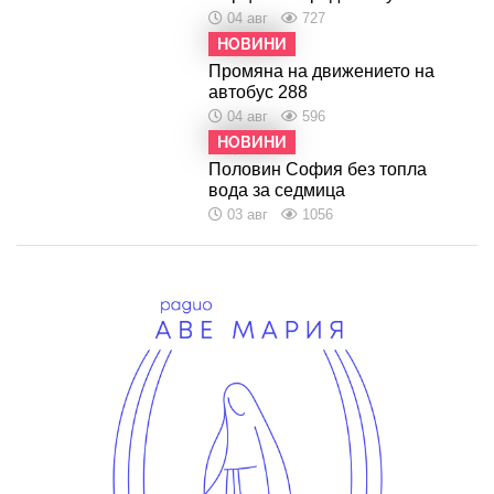
04 авг
727
НОВИНИ
Промяна на движението на
автобус 288
04 авг
596
НОВИНИ
Половин София без топла
вода за седмица
03 авг
1056