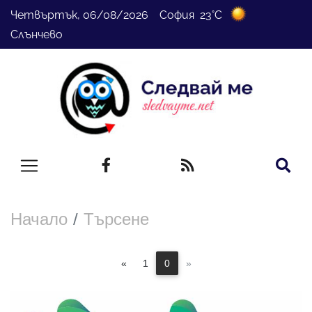
Четвъртък, 06/08/2026 София 23°C
Слънчево
Начало
Търсене
«
1
0
»