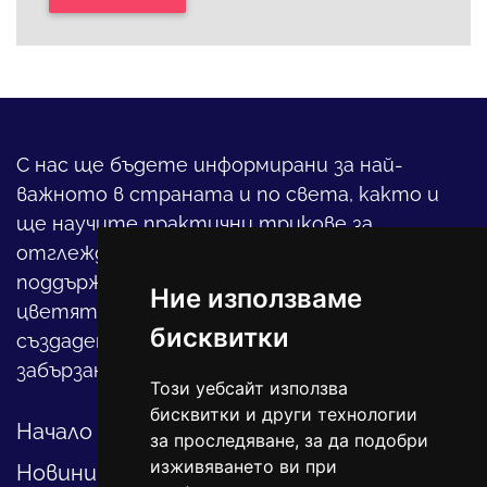
С нас ще бъдете информирани за най-
важното в страната и по света, както и
ще научите практични трикове за
отглеждането на детето, за
поддържането на дома и градината,
Ние използваме
цветята, интериора и, въобще, как да
бисквитки
създадете своя уютен оазис в този така
забързан свят.
Този уебсайт използва
бисквитки и други технологии
Начало
за проследяване, за да подобри
изживяването ви при
Новини