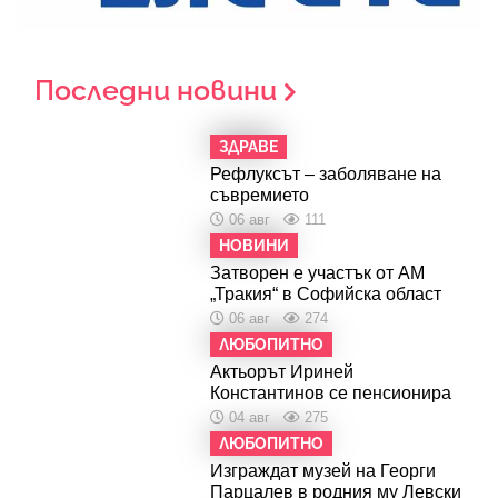
Последни новини
ЗДРАВЕ
Рефлуксът – заболяване на
съвремието
06 авг
111
НОВИНИ
Затворен е участък от АМ
„Тракия“ в Софийска област
06 авг
274
ЛЮБОПИТНО
Актьорът Ириней
Константинов се пенсионира
04 авг
275
ЛЮБОПИТНО
Изграждат музей на Георги
Парцалев в родния му Левски