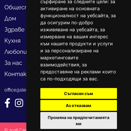
сърфиране за следните цели:
за
Общество
активиране на основната
функционалност на уебсайта
,
за
Дом
да осигурим по-добро
Здраве
изживяване на уебсайта
,
за
измерване на вашия интерес
Кухня
към нашите продукти и услуги
и за персонализиране на
Любопитно
маркетинговите
За нас
взаимодействия
,
за
предоставяне на реклами които
Контакти
са по-подходящи за вас
.
office@sledvayme.net
Съгласен съм
Аз отказвам
Промяна на предпочитанията
ми
© 2026 Следвай ме. Всички права запазени!