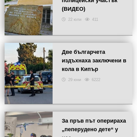
полицейски участък
(ВИДЕО)
22 юли
411
Две българчета
издъхнаха заключени в
кола в Кипър
29 юни
6222
За пръв път оперираха
„пеперудено дете“ у