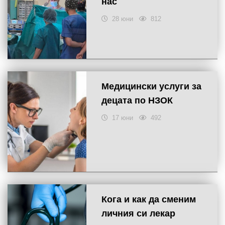
нас
28 юни
812
Медицински услуги за
децата по НЗОК
17 юни
492
Кога и как да сменим
личния си лекар