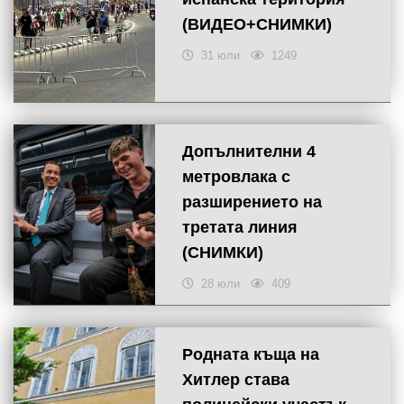
(ВИДЕО+СНИМКИ)
31 юли
1249
Допълнителни 4
метровлака с
разширението на
третата линия
(СНИМКИ)
28 юли
409
Родната къща на
Хитлер става