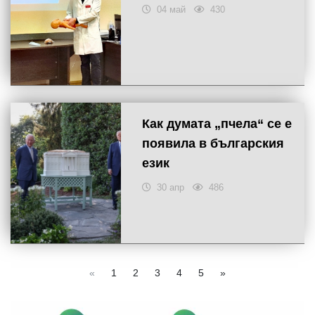
04 май
430
Как думата „пчела“ се е
появила в българския
език
30 апр
486
«
1
2
3
4
5
»