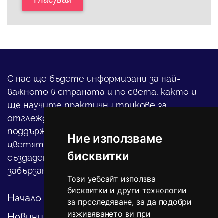
Гласувай
С нас ще бъдете информирани за най-
важното в страната и по света, както и
ще научите практични трикове за
отглеждането на детето, за
поддържането на дома и градината,
Ние използваме
цветята, интериора и, въобще, как да
бисквитки
създадете своя уютен оазис в този така
забързан свят.
Този уебсайт използва
бисквитки и други технологии
Начало
за проследяване, за да подобри
изживяването ви при
Новини