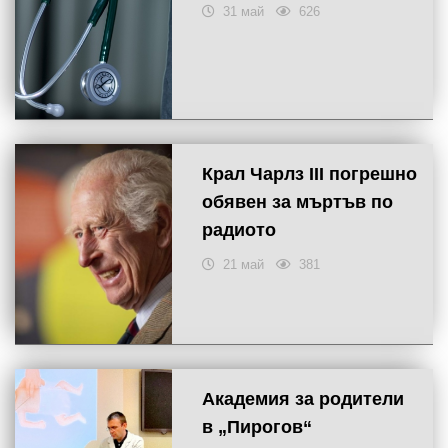
31 май
626
Крал Чарлз III погрешно
обявен за мъртъв по
радиото
21 май
381
Академия за родители
в „Пирогов“