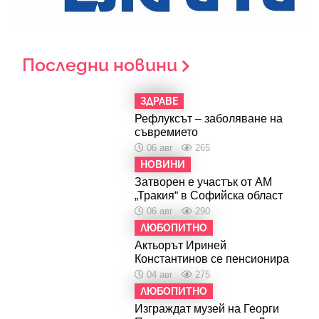
Последни новини
ЗДРАВЕ
Рефлуксът – заболяване на
съвремието
06 авг
265
НОВИНИ
Затворен е участък от АМ
„Тракия“ в Софийска област
06 авг
290
ЛЮБОПИТНО
Актьорът Ириней
Константинов се пенсионира
04 авг
275
ЛЮБОПИТНО
Изграждат музей на Георги