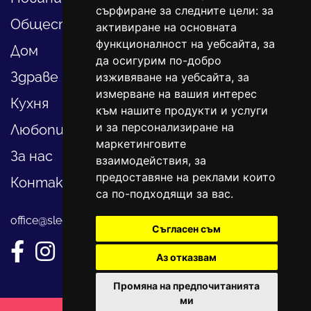
сърфиране за следните цели:
за
Общество
активиране на основната
функционалност на уебсайта
,
за
Дом
да осигурим по-добро
Здраве
изживяване на уебсайта
,
за
измерване на вашия интерес
Кухня
към нашите продукти и услуги
и за персонализиране на
Любопитно
маркетинговите
За нас
взаимодействия
,
за
предоставяне на реклами които
Контакти
са по-подходящи за вас
.
office@sledvayme.net
Съгласен съм
Аз отказвам
Промяна на предпочитанията
ми